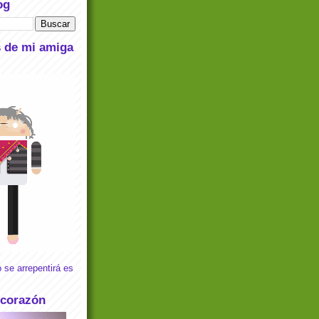
og
s de mi amiga
 se arrepentirá es
 corazón