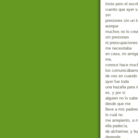
triste pero el escr
cuento que ayer s
sin
presiones sin un 
aunque
muchos no lo crea
sin presiones
ni preocupaciones
me necesitaba
en casa, mi amiga
me,
conoce hace mucho
los comunicábam
de ves en cuando p
ayer fue toda
una hazaña para m
es, y por si
alguien no lo sab
desde que me
lleve a mis padre
lo cual no
me arrepiento, a 
ella padecía,
de alzheimer, y b
depende