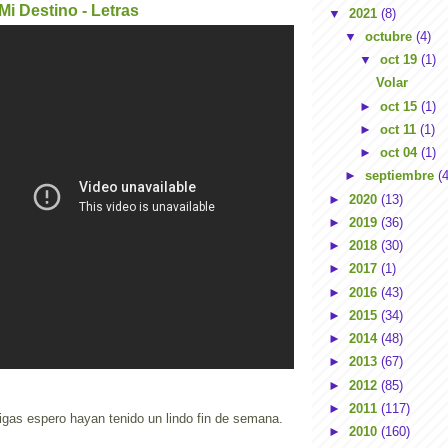
 Mi Destino - Letras
▼
2021
(8)
▼
octubre
(4)
▼
oct 19
(1)
Volar
►
oct 15
(1)
►
oct 11
(1)
►
oct 04
(1)
►
septiembre
(4
►
2020
(13)
►
2019
(36)
►
2018
(30)
►
2017
(1)
►
2016
(43)
►
2015
(34)
►
2014
(48)
►
2013
(67)
►
2012
(85)
►
2011
(117)
gas espero hayan tenido un lindo fin de semana.
►
2010
(160)