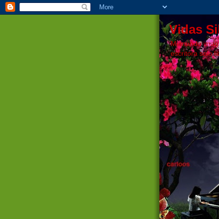
Vidas S
Mi mundo imagin
escritora solo l