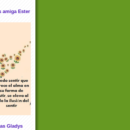
s amiga Ester
sas Gladys