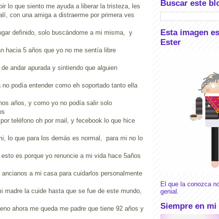
Buscar este bl
ibir lo que siento me ayuda a liberar la tristeza, les
alí, con una amiga a distraerme por primera ves
Esta imagen e
lugar definido, solo buscándome a mi misma, y
Ester
n hacia 5 años que yo no me sentía libre
 de andar apurada y sintiendo que alguien
 no podía entender como eh soportado tanto ella
s años, y como yo no podía salir solo
os
or teléfono oh por mail, y fecebook lo que hice
i, lo que para los demás es normal, para mi no lo
e esto es porque yo renuncie a mi vida hace 5años
s ancianos a mi casa para cuidarlos personalmente
El que la conozca no
mi madre la cuide hasta que se fue de este mundo,
genial.
Siempre en mi
ueno ahora me queda me padre que tiene 92 años y