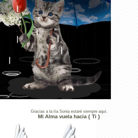
Gracias a la tía Sonia estaré siempre aquí.
Mi Alma vuela hacia { Ti }