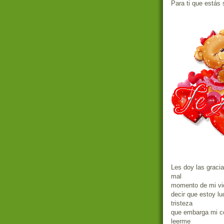
Para ti que estás 
Les doy las graci
mal
momento de mi vid
decir que estoy lu
tristeza
que embarga mi co
leerme