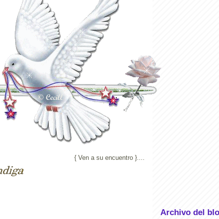
{ Ven a su encuentro }....
gosto de 2012
Archivo del bl